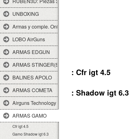
RUBEN3D: Piezas 3d
UNBOXING
Armas y comple. Onix
LOBO AirGuns
ARMAS EDGUN
ARMAS STINGER(SPA)
: Cfr igt 4.5
BALINES APOLO
ARMAS COMETA
: Shadow igt 6.3
Airguns Technology
ARMAS GAMO
Cfr igt 4.5
Gamo Shadow igt 6.3