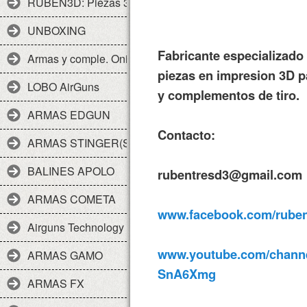
RUBEN3D: Piezas 3d
UNBOXING
Fabricante especializado 
Armas y comple. Onix
piezas en impresion 3D p
LOBO AirGuns
y complementos de tiro.
ARMAS EDGUN
Contacto:
ARMAS STINGER(SPA)
BALINES APOLO
rubentresd3@gmail.com
ARMAS COMETA
www.facebook.com/rubent
Airguns Technology
www.youtube.com/chan
ARMAS GAMO
SnA6Xmg
ARMAS FX