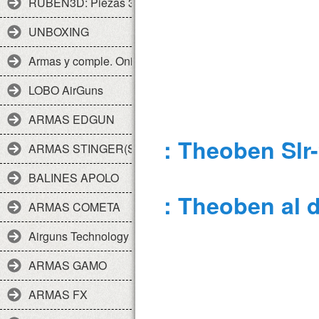
RUBEN3D: Piezas 3d
UNBOXING
Armas y comple. Onix
LOBO AirGuns
ARMAS EDGUN
: Theoben Slr
ARMAS STINGER(SPA)
BALINES APOLO
: Theoben al d
ARMAS COMETA
Airguns Technology
ARMAS GAMO
ARMAS FX