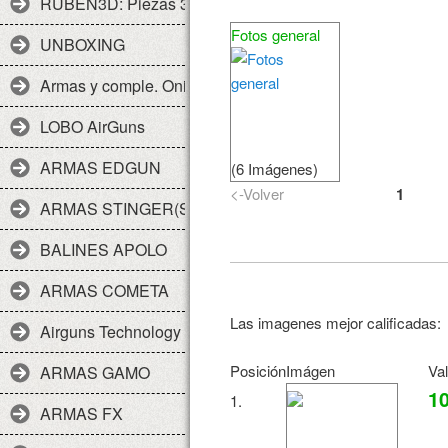
RUBEN3D: Piezas 3d
Fotos general
UNBOXING
Armas y comple. Onix
LOBO AirGuns
ARMAS EDGUN
(6 Imágenes)
<-Volver
1
ARMAS STINGER(SPA)
BALINES APOLO
ARMAS COMETA
Las imagenes mejor calificadas:
Airguns Technology
Posición
Imágen
Va
ARMAS GAMO
10
1.
ARMAS FX